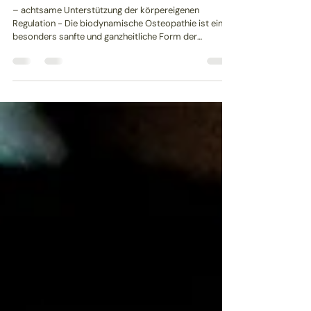
Biodynamische Osteopathie
– achtsame Unterstützung der körpereigenen
Regulation - Die biodynamische Osteopathie ist eine
besonders sanfte und ganzheitliche Form der
Osteopathie. Sie basiert auf der Annahme, dass der
Körper über natürliche Regulationsmechanismen
verfügt, die unter geeigneten Bedingungen unterstützt
werden können. In der Behandlung steht das
aufmerksame Wahrnehmen des Körpers im
Vordergrund. Mit ruhigen, präsenten Berührungen wird
dem Gewebe Raum gegeben, Spannungen zu zeigen
und sich –