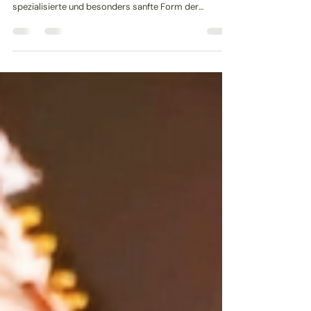
Kinderosteopathie
Sanfte osteopathische Begleitung für Babys, Kinder
und Jugendliche Die Kinderosteopathie ist eine
spezialisierte und besonders sanfte Form der
Osteopathie. Sie berücksichtigt, dass sich der Körper
von Babys, Kindern und Jugendlichen noch im
Wachstum befindet und sensibel auf innere wie
äußere Einflüsse reagiert. Mit fein abgestimmten,
ruhigen manuellen Techniken werden Spannungen im
Körper wahrgenommen und behandelt. Ziel der
Behandlung ist es, die Selbstregulation des Körper